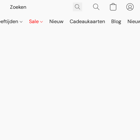
eeftijden
Sale
Nieuw
Cadeaukaarten
Blog
Nieuw