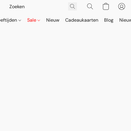
eeftijden
Sale
Nieuw
Cadeaukaarten
Blog
Nieuw