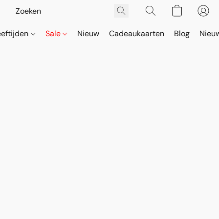
eeftijden
Sale
Nieuw
Cadeaukaarten
Blog
Nieuw