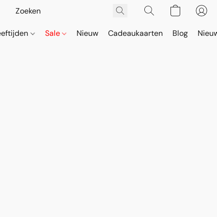
eeftijden
Sale
Nieuw
Cadeaukaarten
Blog
Nieuw