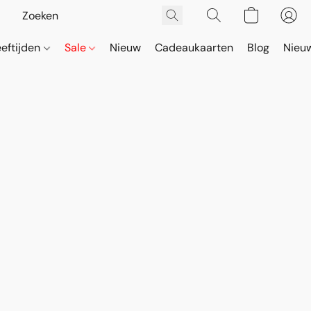
eeftijden
Sale
Nieuw
Cadeaukaarten
Blog
Nieuw