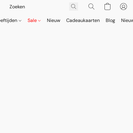
eeftijden
Sale
Nieuw
Cadeaukaarten
Blog
Nieuw