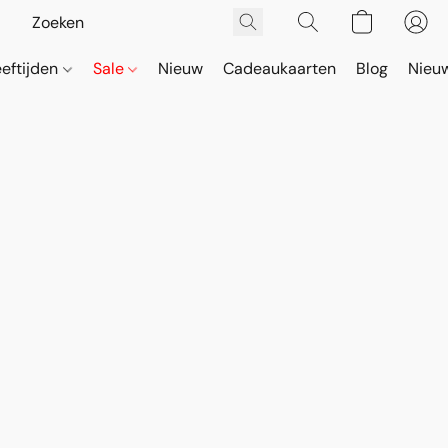
eeftijden
Sale
Nieuw
Cadeaukaarten
Blog
Nieuw