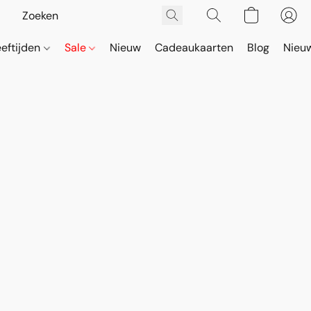
eeftijden
Sale
Nieuw
Cadeaukaarten
Blog
Nieuw