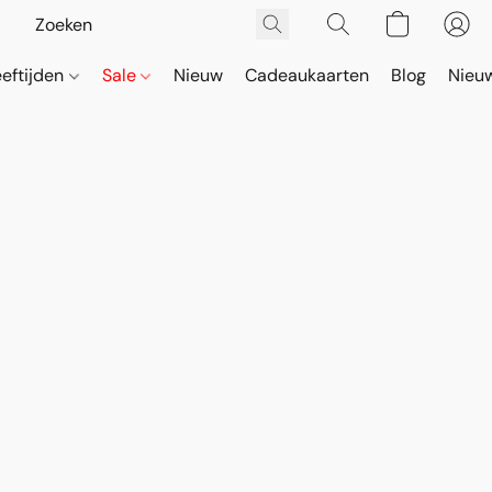
eeftijden
Sale
Nieuw
Cadeaukaarten
Blog
Nieuw