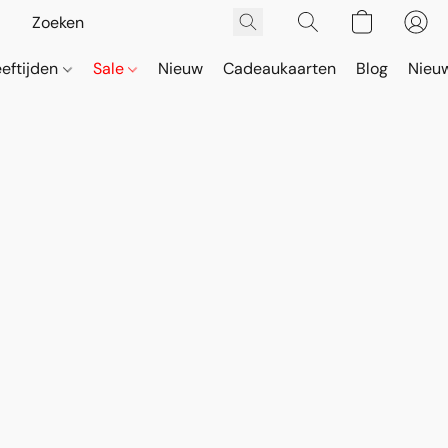
eeftijden
Sale
Nieuw
Cadeaukaarten
Blog
Nieuw