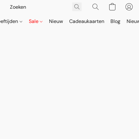
eeftijden
Sale
Nieuw
Cadeaukaarten
Blog
Nieuw