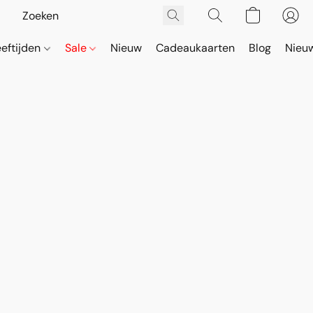
eeftijden
Sale
Nieuw
Cadeaukaarten
Blog
Nieuw