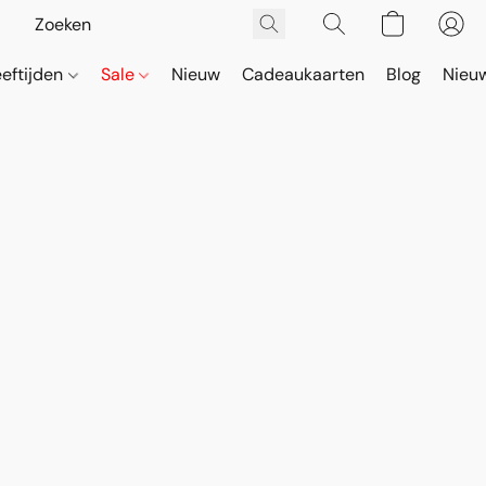
eeftijden
Sale
Nieuw
Cadeaukaarten
Blog
Nieuw