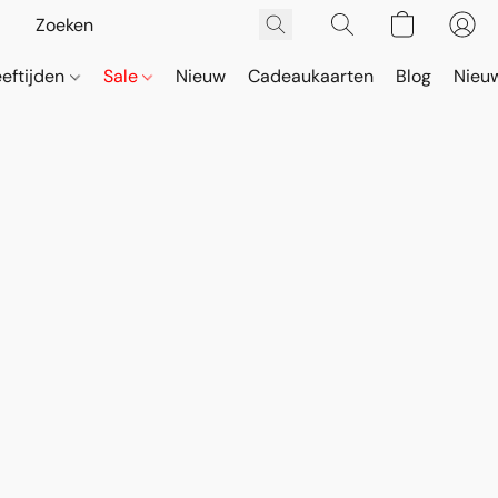
eeftijden
Sale
Nieuw
Cadeaukaarten
Blog
Nieuw