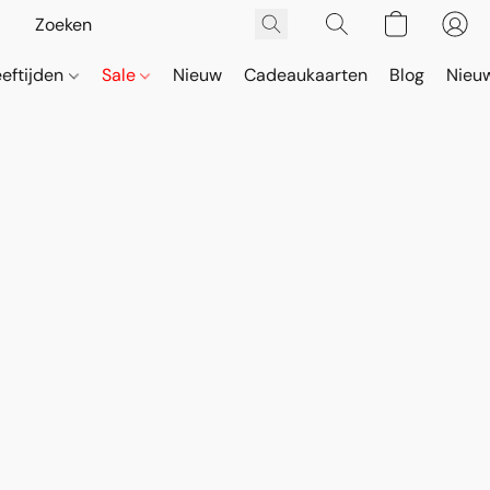
eeftijden
Sale
Nieuw
Cadeaukaarten
Blog
Nieuw