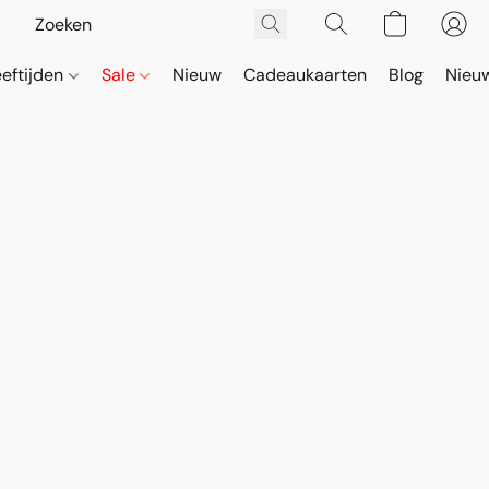
eeftijden
Sale
Nieuw
Cadeaukaarten
Blog
Nieuw