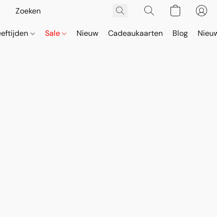
eeftijden
Sale
Nieuw
Cadeaukaarten
Blog
Nieuw