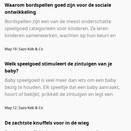
begint al bij de allereerste levensmaanden. Bij
Waarom bordspellen goed zijn voor de sociale
ontwikkeling
Sazo Kids & Co
vind je voorleesboeken voor elk kind
en elke leeftijd.
Bordspellen zijn een van de meest onderschatte
speelgoed categorieën voor kinderen. Ze leren
kinderen samenwerken, wachten op hun beurt en
omgaan met winnen en verliezen. En dat zijn
vaardigheden die een kind het hele leven bijblijven.
May 19
|
Sazo Kids & Co
Een potje spelen aan de keukentafel is zoveel meer
dan vertier alleen. Het is een echte oefening in sociale
Welk speelgoed stimuleert de zintuigen van je
intelligentie. Bij
baby?
Sazo Kids & Co
vind je leuke bordspellen voor elk kind
Baby speelgoed is veel meer dan iets om een baby
en elke leeftijd.
bezig te houden. Elk speeltje dat een baby aanraakt,
hoort of bekijkt, prikkelt de zintuigen en legt een
steentje aan in de hersenontwikkeling. En dat begint al
in de allereerste weken na de geboorte. Welk
May 12
|
Sazo Kids & Co
speelgoed past nu bij welke fase? Dat is precies waar
veel ouders mee worstelen. Bij
De zachtste knuffels voor in de wieg
Sazo Kids & Co
vind je babyspeelgoed dat aansluit bij