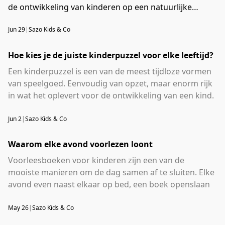
de ontwikkeling van kinderen op een natuurlijke
manier. Geen flitsende schermen of batterijen, maar
Jun 29
|
Sazo Kids & Co
speelgoed dat uitnodigt tot fantasie en ontdekking. En
eerlijk gezegd: kinderen spelen er vaak langer mee
Hoe kies je de juiste kinderpuzzel voor elke leeftijd?
dan met plastic alternatieven.
Een kinderpuzzel is een van de meest tijdloze vormen
van speelgoed. Eenvoudig van opzet, maar enorm rijk
in wat het oplevert voor de ontwikkeling van een kind.
Van de allereerste vierdelige puzzel voor een peuter
tot een uitdagende puzzel van honderd stukjes voor
Jun 2
|
Sazo Kids & Co
een kleuter, elk niveau vraagt iets anders. Hoe kies je
de juiste puzzel voor de juiste leeftijd? Bij
Waarom elke avond voorlezen loont
Sazo Kids & Co
vind je kinderpuzzels voor elke
Voorleesboeken voor kinderen zijn een van de
leeftijdsfase.
mooiste manieren om de dag samen af te sluiten. Elke
avond even naast elkaar op bed, een boek openslaan
en een verhaal delen, simpel maar met een enorm
effect. Voorlezen stimuleert de taalontwikkeling, de
May 26
|
Sazo Kids & Co
fantasie en de band tussen ouder en kind. En het