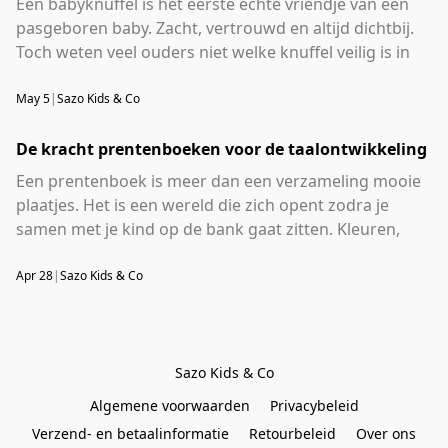
Een babyknuffel is het eerste echte vriendje van een
elke ontwikkelingsfase.
pasgeboren baby. Zacht, vertrouwd en altijd dichtbij.
Toch weten veel ouders niet welke knuffel veilig is in
de wieg en welke beter buiten het bedje blijft. Want
veiligheid gaat voor alles als het om de allerkleinsten
May 5
|
Sazo Kids & Co
gaat. Bij
De kracht prentenboeken voor de taalontwikkeling
Sazo Kids & Co
vind je knuffels die aan alle
veiligheidseisen voldoen en zorgen voor het warme
Een prentenboek is meer dan een verzameling mooie
gevoel dat elke baby nodig heeft.
plaatjes. Het is een wereld die zich opent zodra je
samen met je kind op de bank gaat zitten. Kleuren,
vormen, gezichten en verhalen prikkelen de
verbeelding en leggen de basis voor taalontwikkeling.
Apr 28
|
Sazo Kids & Co
Dat begint al eerder dan de meeste ouders denken. Bij
Sazo Kids & Co
vind je een zorgvuldig samengestelde
collectie prentenboeken voor elk kind, elke leeftijd en
Sazo Kids & Co
elk moment.
Algemene voorwaarden
Privacybeleid
Verzend- en betaalinformatie
Retourbeleid
Over ons