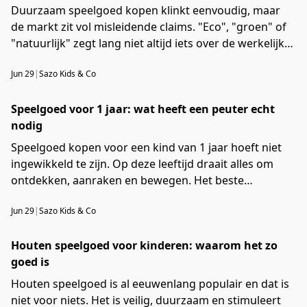
Duurzaam speelgoed kopen klinkt eenvoudig, maar
de markt zit vol misleidende claims. "Eco", "groen" of
"natuurlijk" zegt lang niet altijd iets over de werkelijke
kwaliteit of herkomst van een product. In dit artikel
Jun 29
|
Sazo Kids & Co
leggen we uit waar je echt op moet letten als je
bewust speelgoed wil kopen voor je kind.
Speelgoed voor 1 jaar: wat heeft een peuter echt
nodig
Speelgoed kopen voor een kind van 1 jaar hoeft niet
ingewikkeld te zijn. Op deze leeftijd draait alles om
ontdekken, aanraken en bewegen. Het beste
speelgoed voor 1 jaar is niet het duurste of meest
Jun 29
|
Sazo Kids & Co
technische, maar het speelgoed dat uitdaagt zonder
te overweldigen. In dit artikel lees je precies wat werkt
Houten speelgoed voor kinderen: waarom het zo
en waarom.
goed is
Houten speelgoed is al eeuwenlang populair en dat is
niet voor niets. Het is veilig, duurzaam en stimuleert