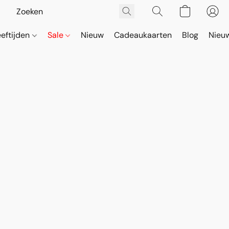
eeftijden
Sale
Nieuw
Cadeaukaarten
Blog
Nieuw