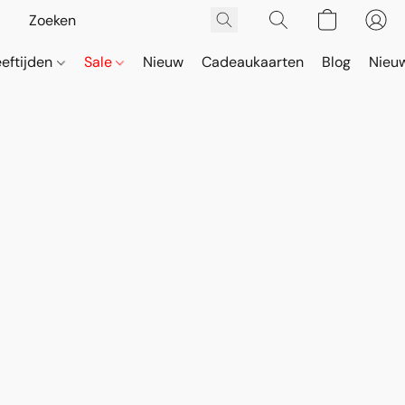
eeftijden
Sale
Nieuw
Cadeaukaarten
Blog
Nieuw