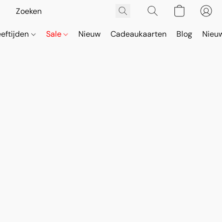
eeftijden
Sale
Nieuw
Cadeaukaarten
Blog
Nieuw