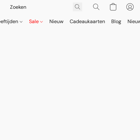
eeftijden
Sale
Nieuw
Cadeaukaarten
Blog
Nieuw